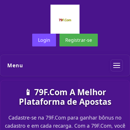
Login
Registrar-se
Menu
📱 79F.Com A Melhor
Plataforma de Apostas
Cadastre-se na 79F.Com para ganhar bônus no
cadastro e em cada recarga. Com a 79F.Com, você