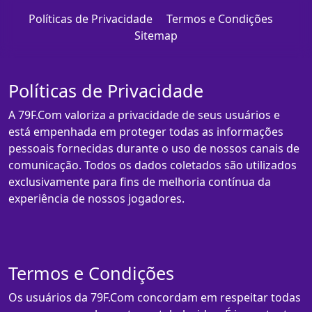
Políticas de Privacidade
Termos e Condições
Sitemap
Políticas de Privacidade
A 79F.Com valoriza a privacidade de seus usuários e
está empenhada em proteger todas as informações
pessoais fornecidas durante o uso de nossos canais de
comunicação. Todos os dados coletados são utilizados
exclusivamente para fins de melhoria contínua da
experiência de nossos jogadores.
Termos e Condições
Os usuários da 79F.Com concordam em respeitar todas