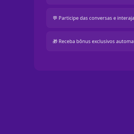
💬 Participe das conversas e interaj
🎁 Receba bônus exclusivos autom