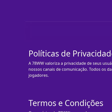
Políticas de Privacida
A 78WW valoriza a privacidade de seus usu
nossos canais de comunicação. Todos os dad
jogadores.
Termos e Condições