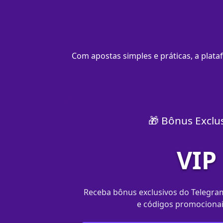
Com apostas simples e práticas, a plat
🎁 Bônus Exclu
VIP
Receba bônus exclusivos do Telegra
e códigos promocionai