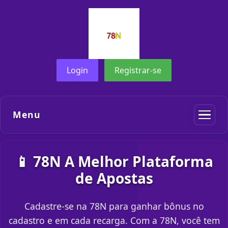
Login
Registrar-se
Menu
📱 78N A Melhor Plataforma
de Apostas
Cadastre-se na 78N para ganhar bônus no
cadastro e em cada recarga. Com a 78N, você tem