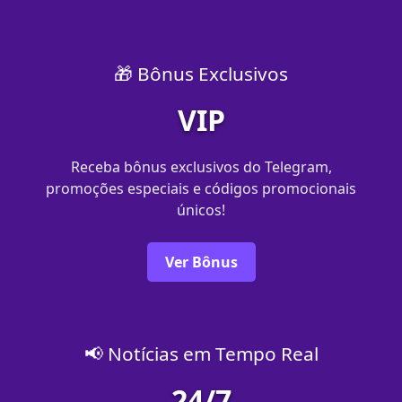
🎁 Bônus Exclusivos
VIP
Receba bônus exclusivos do Telegram,
promoções especiais e códigos promocionais
únicos!
Ver Bônus
📢 Notícias em Tempo Real
24/7