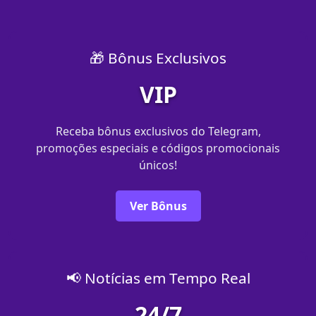
🎁 Bônus Exclusivos
VIP
Receba bônus exclusivos do Telegram,
promoções especiais e códigos promocionais
únicos!
Ver Bônus
📢 Notícias em Tempo Real
24/7