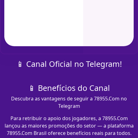
📱 Canal Oficial no Telegram!
📱 Benefícios do Canal
Descubra as vantagens de seguir a 78955.Com no
Telegram
Para retribuir o apoio dos jogadores, a 78955.Com
lançou as maiores promoções do setor — a plataforma
78955.Com Brasil oferece benefícios reais para todos.