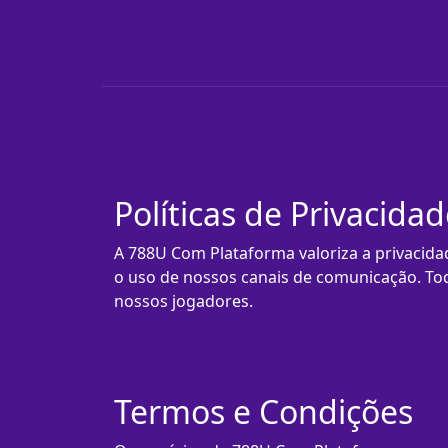
Políticas de Privacida
A 788U Com Plataforma valoriza a privacid
o uso de nossos canais de comunicação. Tod
nossos jogadores.
Termos e Condições