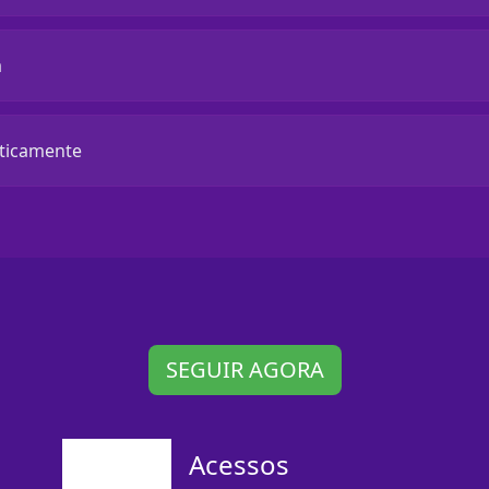
a
aticamente
SEGUIR AGORA
Acessos