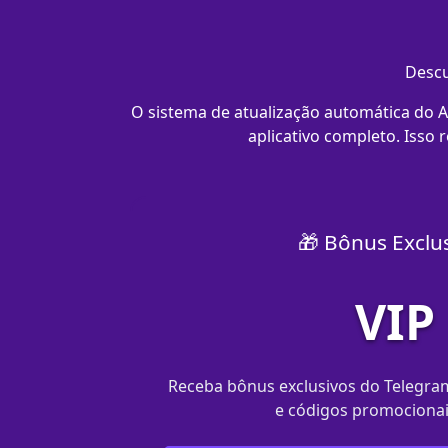
Descu
O sistema de atualização automática do A
aplicativo completo. Iss
🎁 Bônus Exclu
VIP
Receba bônus exclusivos do Telegra
e códigos promocionai