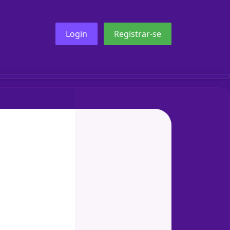
Login
Registrar-se