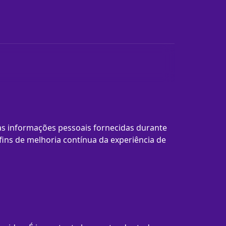
as informações pessoais fornecidas durante
fins de melhoria contínua da experiência de