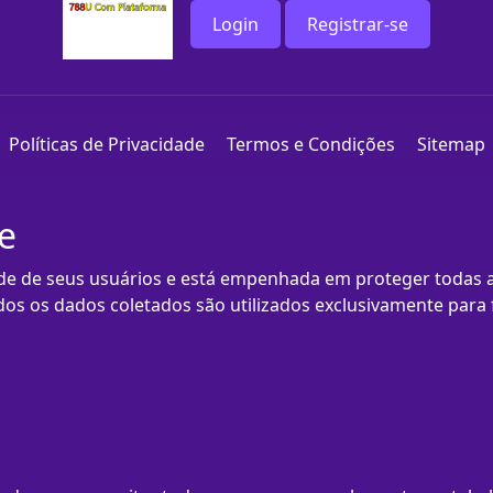
Login
Registrar-se
Políticas de Privacidade
Termos e Condições
Sitemap
de
ade de seus usuários e está empenhada em proteger todas 
os os dados coletados são utilizados exclusivamente para 