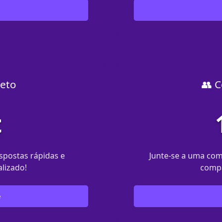
reto
👥 
t
espostas rápidas e
Junte-se a uma com
lizado!
compa
e