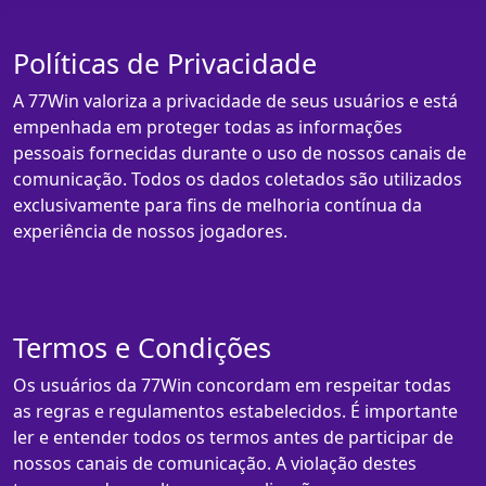
Políticas de Privacidade
A 77Win valoriza a privacidade de seus usuários e está
empenhada em proteger todas as informações
pessoais fornecidas durante o uso de nossos canais de
comunicação. Todos os dados coletados são utilizados
exclusivamente para fins de melhoria contínua da
experiência de nossos jogadores.
Termos e Condições
Os usuários da 77Win concordam em respeitar todas
as regras e regulamentos estabelecidos. É importante
ler e entender todos os termos antes de participar de
nossos canais de comunicação. A violação destes