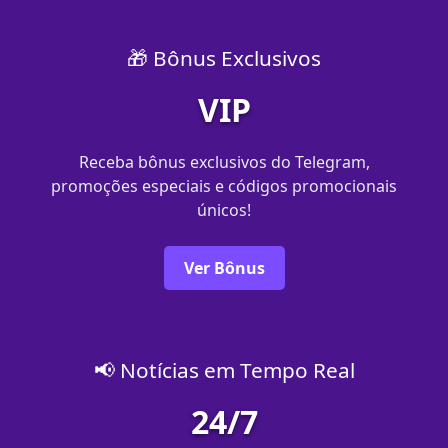
🎁 Bônus Exclusivos
VIP
Receba bônus exclusivos do Telegram,
promoções especiais e códigos promocionais
únicos!
Ver Bônus
📢 Notícias em Tempo Real
24/7