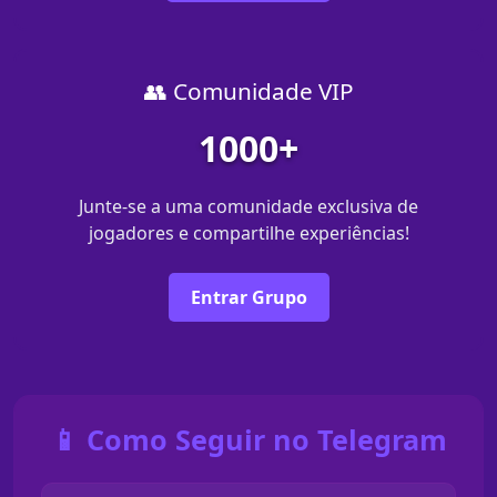
👥 Comunidade VIP
1000+
Junte-se a uma comunidade exclusiva de
jogadores e compartilhe experiências!
Entrar Grupo
📱 Como Seguir no Telegram