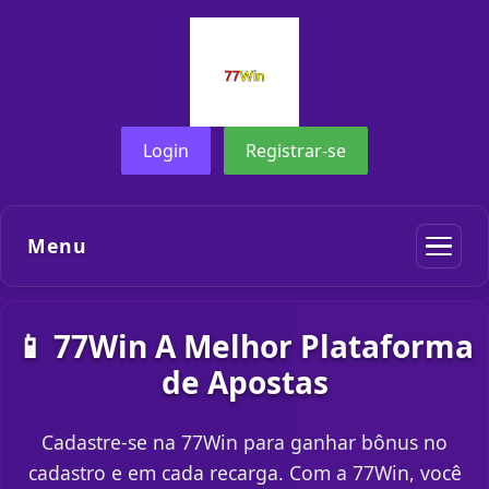
Login
Registrar-se
Menu
📱 77Win A Melhor Plataforma
de Apostas
Cadastre-se na 77Win para ganhar bônus no
cadastro e em cada recarga. Com a 77Win, você