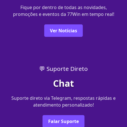
Fique por dentro de todas as novidades,
promoções e eventos da 77Win em tempo real!
Ver Notícias
💬 Suporte Direto
Chat
Suporte direto via Telegram, respostas rápidas e
atendimento personalizado!
Falar Suporte