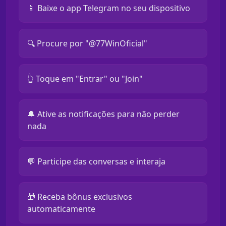
📱 Baixe o app Telegram no seu dispositivo
🔍 Procure por "@77WinOficial"
👆 Toque em "Entrar" ou "Join"
🔔 Ative as notificações para não perder
nada
💬 Participe das conversas e interaja
🎁 Receba bônus exclusivos
automaticamente