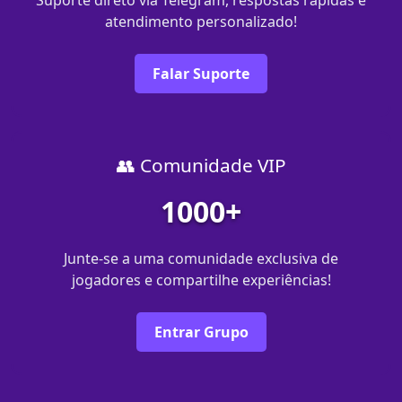
atendimento personalizado!
Falar Suporte
👥 Comunidade VIP
1000+
Junte-se a uma comunidade exclusiva de
jogadores e compartilhe experiências!
Entrar Grupo