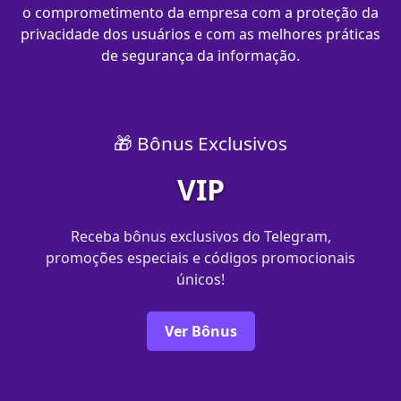
o comprometimento da empresa com a proteção da
privacidade dos usuários e com as melhores práticas
de segurança da informação.
🎁 Bônus Exclusivos
VIP
Receba bônus exclusivos do Telegram,
promoções especiais e códigos promocionais
únicos!
Ver Bônus