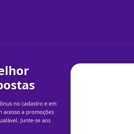
elhor
postas
ônus no cadastro e em
m acesso a promoções
ualável. Junte-se aos