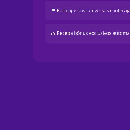
💬 Participe das conversas e interaj
🎁 Receba bônus exclusivos autom