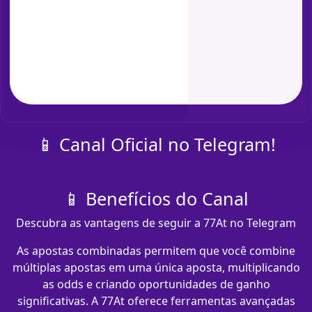
📱 Canal Oficial no Telegram!
📱 Benefícios do Canal
Descubra as vantagens de seguir a 77At no Telegram
As apostas combinadas permitem que você combine
múltiplas apostas em uma única aposta, multiplicando
as odds e criando oportunidades de ganho
significativas. A 77At oferece ferramentas avançadas