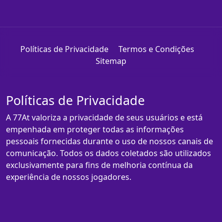
Políticas de Privacidade
Termos e Condições
Sitemap
Políticas de Privacidade
A 77At valoriza a privacidade de seus usuários e está
empenhada em proteger todas as informações
pessoais fornecidas durante o uso de nossos canais de
comunicação. Todos os dados coletados são utilizados
exclusivamente para fins de melhoria contínua da
experiência de nossos jogadores.