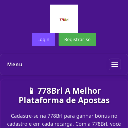
Login
Registrar-se
Menu
📱 778Brl A Melhor
Plataforma de Apostas
Cadastre-se na 778Brl para ganhar bônus no
cadastro e em cada recarga. Com a 778Brl, você