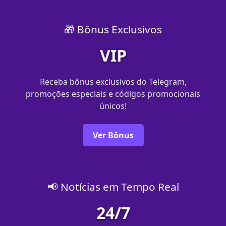
🎁 Bônus Exclusivos
VIP
Receba bônus exclusivos do Telegram,
promoções especiais e códigos promocionais
únicos!
Ver Bônus
📢 Notícias em Tempo Real
24/7