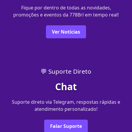
Fique por dentro de todas as novidades,
promoções e eventos da 778Brl em tempo real!
Ver Notícias
💬 Suporte Direto
Chat
Suporte direto via Telegram, respostas rápidas e
atendimento personalizado!
Falar Suporte