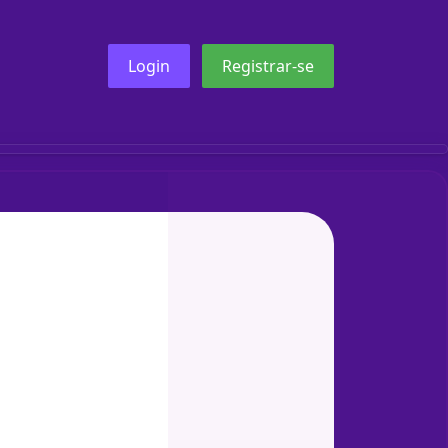
Login
Registrar-se