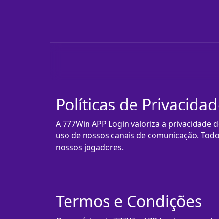
Políticas de Privacida
A 777Win APP Login valoriza a privacidade 
uso de nossos canais de comunicação. Todos
nossos jogadores.
Termos e Condições