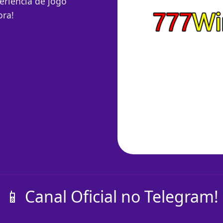
eriência de jogo
ora!
📱 Canal Oficial no Telegram!