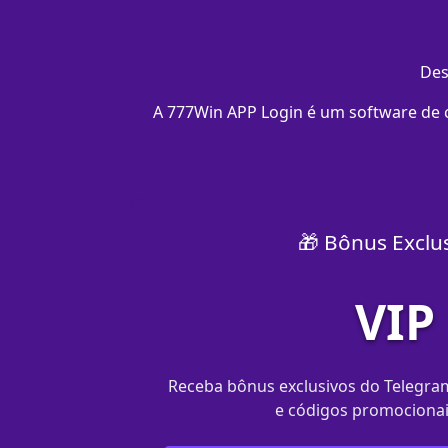
Des
A 777Win APP Login é um software de ca
🎁 Bônus Exclu
VIP
Receba bônus exclusivos do Telegra
e códigos promocionai