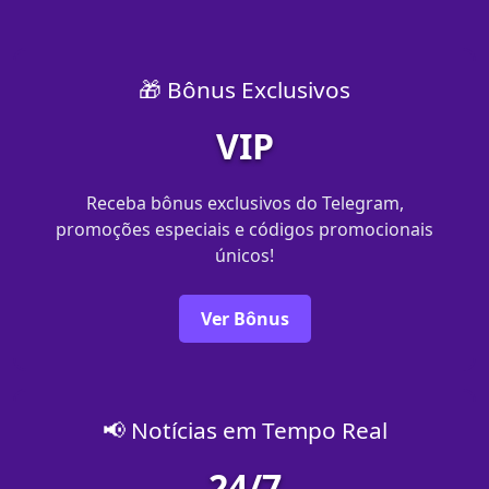
🎁 Bônus Exclusivos
VIP
Receba bônus exclusivos do Telegram,
promoções especiais e códigos promocionais
únicos!
Ver Bônus
📢 Notícias em Tempo Real
24/7