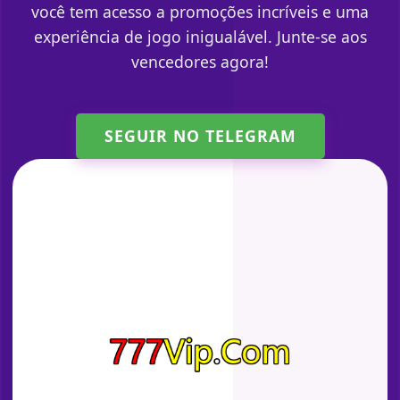
você tem acesso a promoções incríveis e uma
experiência de jogo inigualável. Junte-se aos
vencedores agora!
SEGUIR NO TELEGRAM