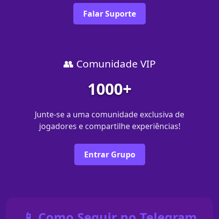
Falar Suporte
👥 Comunidade VIP
1000+
Junte-se a uma comunidade exclusiva de
jogadores e compartilhe experiências!
Entrar Grupo
📱 Como Seguir no Telegram