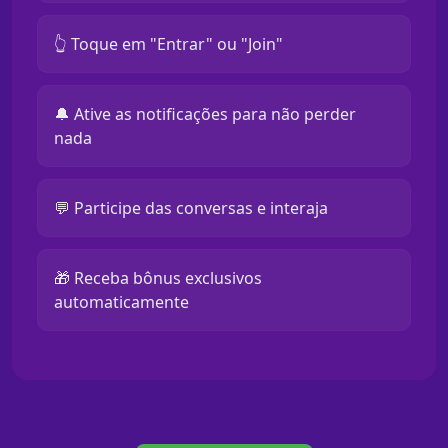
👆 Toque em "Entrar" ou "Join"
🔔 Ative as notificações para não perder
nada
💬 Participe das conversas e interaja
🎁 Receba bônus exclusivos
automaticamente