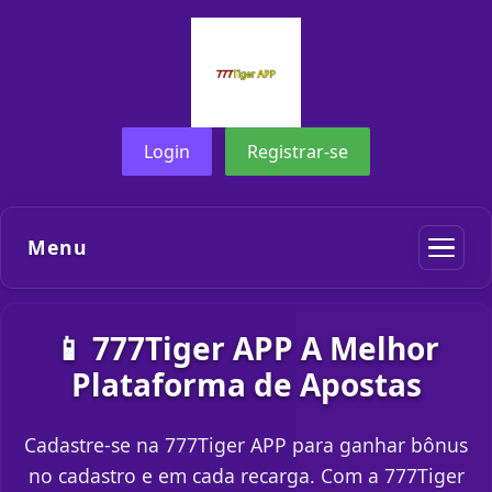
Login
Registrar-se
Menu
📱 777Tiger APP A Melhor
Plataforma de Apostas
Cadastre-se na 777Tiger APP para ganhar bônus
no cadastro e em cada recarga. Com a 777Tiger