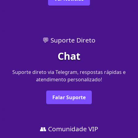
💬 Suporte Direto
Chat
Suporte direto via Telegram, respostas rápidas e
atendimento personalizado!
Falar Suporte
👥 Comunidade VIP