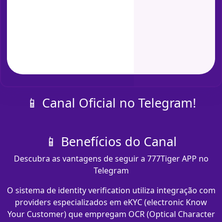
📱 Canal Oficial no Telegram!
📱 Benefícios do Canal
Descubra as vantagens de seguir a 777Tiger APP no
Telegram
O sistema de identity verification utiliza integração com
providers especializados em eKYC (electronic Know
Your Customer) que empregam OCR (Optical Character