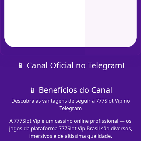
📱 Canal Oficial no Telegram!
📱 Benefícios do Canal
Descubra as vantagens de seguir a 777Slot Vip no
Telegram
A 777Slot Vip é um cassino online profissional — os
jogos da plataforma 777Slot Vip Brasil são diversos,
imersivos e de altíssima qualidade.