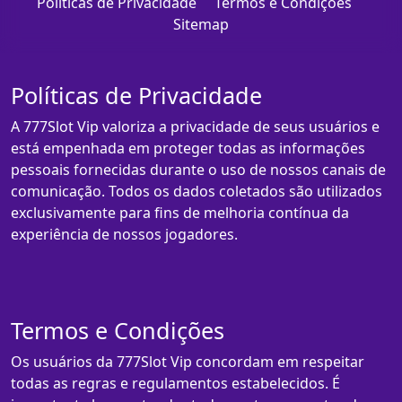
Políticas de Privacidade
Termos e Condições
Sitemap
Políticas de Privacidade
A 777Slot Vip valoriza a privacidade de seus usuários e
está empenhada em proteger todas as informações
pessoais fornecidas durante o uso de nossos canais de
comunicação. Todos os dados coletados são utilizados
exclusivamente para fins de melhoria contínua da
experiência de nossos jogadores.
Termos e Condições
Os usuários da 777Slot Vip concordam em respeitar
todas as regras e regulamentos estabelecidos. É