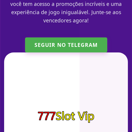
você tem acesso a promoções incríveis e uma
experiência de jogo inigualável. Junte-se aos
vencedores agora!
SEGUIR NO TELEGRAM