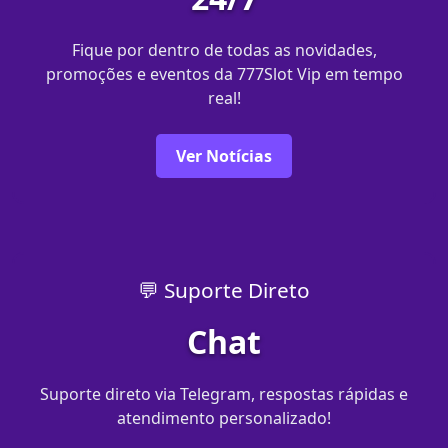
Fique por dentro de todas as novidades,
promoções e eventos da 777Slot Vip em tempo
real!
Ver Notícias
💬 Suporte Direto
Chat
Suporte direto via Telegram, respostas rápidas e
atendimento personalizado!