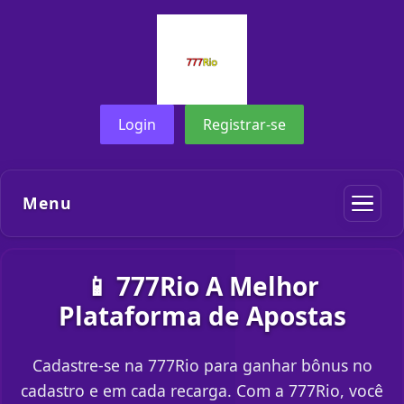
Login
Registrar-se
Menu
📱 777Rio A Melhor
Plataforma de Apostas
Cadastre-se na 777Rio para ganhar bônus no
cadastro e em cada recarga. Com a 777Rio, você