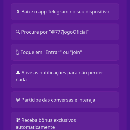
📱 Baixe o app Telegram no seu dispositivo
🔍 Procure por "@777JogoOficial"
👆 Toque em "Entrar" ou "Join"
🔔 Ative as notificações para não perder
nada
💬 Participe das conversas e interaja
🎁 Receba bônus exclusivos
automaticamente