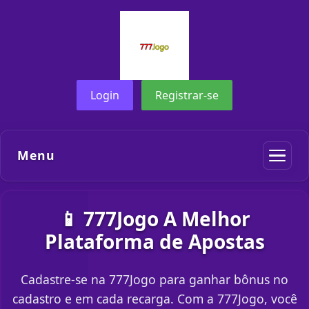
Login
Registrar-se
Menu
📱 777Jogo A Melhor
Plataforma de Apostas
Cadastre-se na 777Jogo para ganhar bônus no
cadastro e em cada recarga. Com a 777Jogo, você