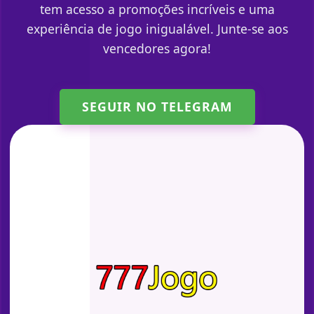
tem acesso a promoções incríveis e uma
experiência de jogo inigualável. Junte-se aos
vencedores agora!
SEGUIR NO TELEGRAM