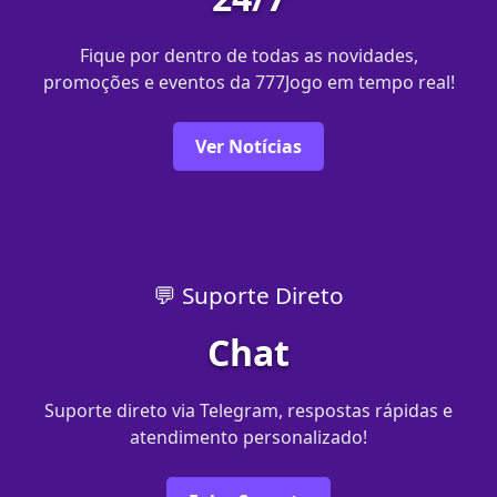
Fique por dentro de todas as novidades,
promoções e eventos da 777Jogo em tempo real!
Ver Notícias
💬 Suporte Direto
Chat
Suporte direto via Telegram, respostas rápidas e
atendimento personalizado!