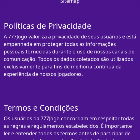
Sitemap
Políticas de Privacidade
A 777Jogo valoriza a privacidade de seus usuários e está
empenhada em proteger todas as informações
pessoais fornecidas durante o uso de nossos canais de
comunicação. Todos os dados coletados são utilizados
exclusivamente para fins de melhoria contínua da
experiência de nossos jogadores.
Termos e Condições
Os usuários da 777Jogo concordam em respeitar todas
as regras e regulamentos estabelecidos. É importante
ler e entender todos os termos antes de participar de