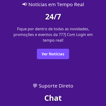
📢 Notícias em Tempo Real
24/7
Fique por dentro de todas as novidades,
promoções e eventos da 777J Com Login em
tempo real!
Ver Notícias
💬 Suporte Direto
Chat