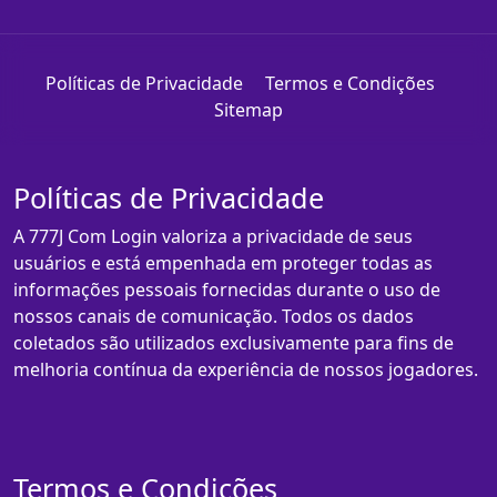
Políticas de Privacidade
Termos e Condições
Sitemap
Políticas de Privacidade
A 777J Com Login valoriza a privacidade de seus
usuários e está empenhada em proteger todas as
informações pessoais fornecidas durante o uso de
nossos canais de comunicação. Todos os dados
coletados são utilizados exclusivamente para fins de
melhoria contínua da experiência de nossos jogadores.
Termos e Condições