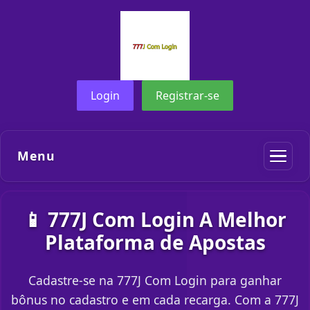
Login
Registrar-se
Menu
📱 777J Com Login A Melhor
Plataforma de Apostas
Cadastre-se na 777J Com Login para ganhar
bônus no cadastro e em cada recarga. Com a 777J