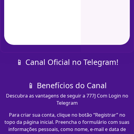
📱 Canal Oficial no Telegram!
📱 Benefícios do Canal
Descubra as vantagens de seguir a 777J Com Login no
Telegram
Para criar sua conta, clique no botão “Registrar” no
topo da página inicial. Preencha o formulário com suas
informações pessoais, como nome, e-mail e data de