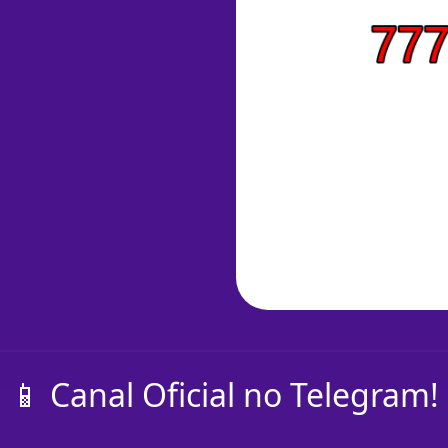
📱 Canal Oficial no Telegram!