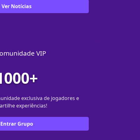
Ver Notícias
Comunidade VIP
1000+
unidade exclusiva de jogadores e
rtilhe experiências!
Entrar Grupo