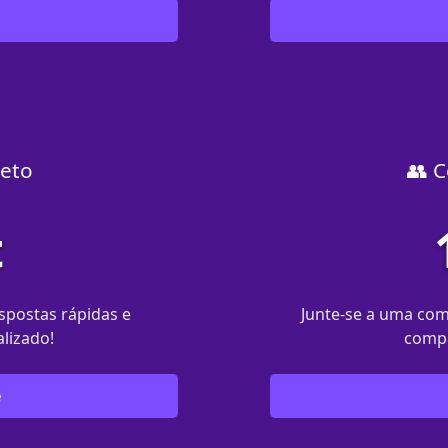
reto
👥 
t
espostas rápidas e
Junte-se a uma com
lizado!
compa
e