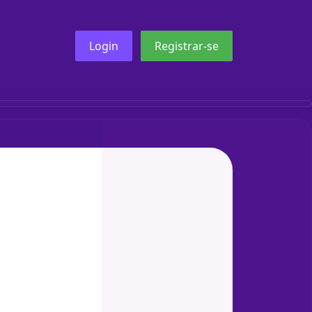
Login
Registrar-se