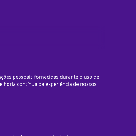
ações pessoais fornecidas durante o uso de
elhoria contínua da experiência de nossos