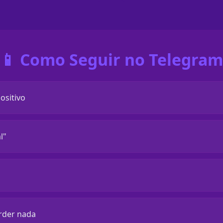
📱 Como Seguir no Telegram
ositivo
l"
erder nada