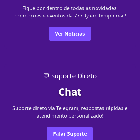
Fique por dentro de todas as novidades,
promoções e eventos da 777Dy em tempo real!
Ver Notícias
💬 Suporte Direto
Chat
Suporte direto via Telegram, respostas rápidas e
atendimento personalizado!
Falar Suporte