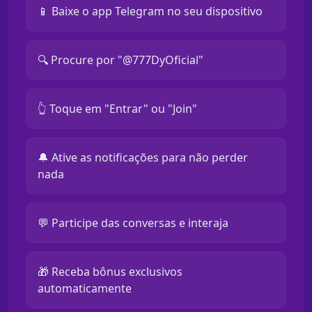
📱 Baixe o app Telegram no seu dispositivo
🔍 Procure por "@777DyOficial"
👆 Toque em "Entrar" ou "Join"
🔔 Ative as notificações para não perder
nada
💬 Participe das conversas e interaja
🎁 Receba bônus exclusivos
automaticamente