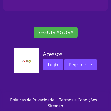
SEGUIR AGORA
Acessos
Login
Registrar-se
Políticas de Privacidade
Termos e Condições
Sitemap