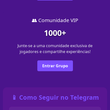
👥 Comunidade VIP
1000+
Junte-se a uma comunidade exclusiva de
jogadores e compartilhe experiências!
Entrar Grupo
📱 Como Seguir no Telegram