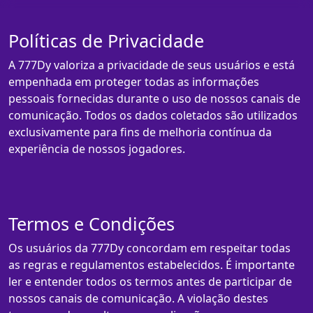
Políticas de Privacidade
A 777Dy valoriza a privacidade de seus usuários e está
empenhada em proteger todas as informações
pessoais fornecidas durante o uso de nossos canais de
comunicação. Todos os dados coletados são utilizados
exclusivamente para fins de melhoria contínua da
experiência de nossos jogadores.
Termos e Condições
Os usuários da 777Dy concordam em respeitar todas
as regras e regulamentos estabelecidos. É importante
ler e entender todos os termos antes de participar de
nossos canais de comunicação. A violação destes