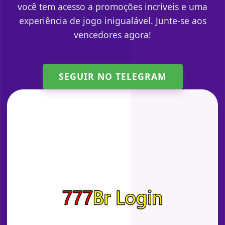
você tem acesso a promoções incríveis e uma
experiência de jogo inigualável. Junte-se aos
vencedores agora!
SEGUIR NO TELEGRAM