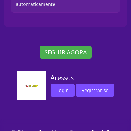
automaticamente
SEGUIR AGORA
Acessos
Login
Registrar-se