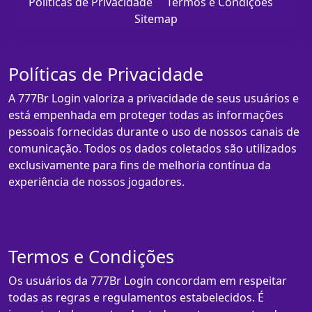
Políticas de Privacidade
Termos e Condições
Sitemap
Políticas de Privacidade
A 777Br Login valoriza a privacidade de seus usuários e
está empenhada em proteger todas as informações
pessoais fornecidas durante o uso de nossos canais de
comunicação. Todos os dados coletados são utilizados
exclusivamente para fins de melhoria contínua da
experiência de nossos jogadores.
Termos e Condições
Os usuários da 777Br Login concordam em respeitar
todas as regras e regulamentos estabelecidos. É