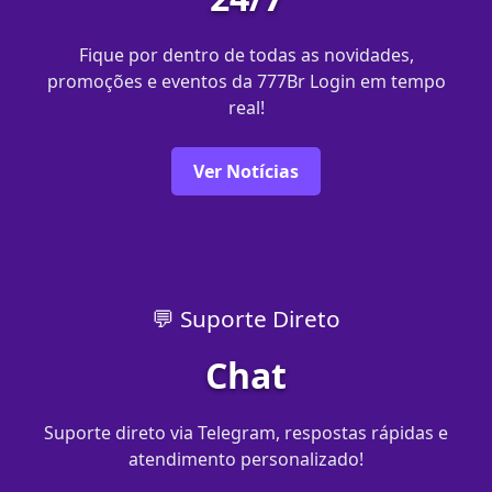
Fique por dentro de todas as novidades,
promoções e eventos da 777Br Login em tempo
real!
Ver Notícias
💬 Suporte Direto
Chat
Suporte direto via Telegram, respostas rápidas e
atendimento personalizado!