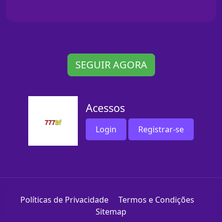
SEGUIR AGORA
Acessos
Login
Registrar-se
Políticas de Privacidade
Termos e Condições
Sitemap