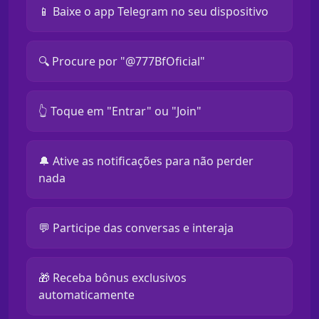
📱 Baixe o app Telegram no seu dispositivo
🔍 Procure por "@777BfOficial"
👆 Toque em "Entrar" ou "Join"
🔔 Ative as notificações para não perder
nada
💬 Participe das conversas e interaja
🎁 Receba bônus exclusivos
automaticamente