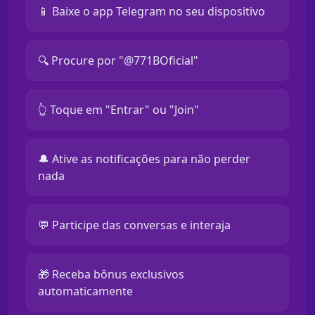
📱 Baixe o app Telegram no seu dispositivo
🔍 Procure por "@771BOficial"
👆 Toque em "Entrar" ou "Join"
🔔 Ative as notificações para não perder
nada
💬 Participe das conversas e interaja
🎁 Receba bônus exclusivos
automaticamente