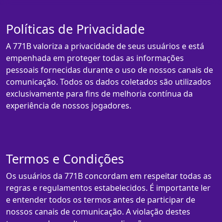
Políticas de Privacidade
A 771B valoriza a privacidade de seus usuários e está
empenhada em proteger todas as informações
pessoais fornecidas durante o uso de nossos canais de
comunicação. Todos os dados coletados são utilizados
exclusivamente para fins de melhoria contínua da
experiência de nossos jogadores.
Termos e Condições
Os usuários da 771B concordam em respeitar todas as
regras e regulamentos estabelecidos. É importante ler
e entender todos os termos antes de participar de
nossos canais de comunicação. A violação destes