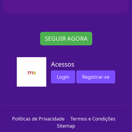
SEGUIR AGORA
Acessos
Login
Registrar-se
Políticas de Privacidade
Termos e Condições
Sitemap