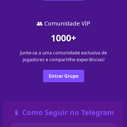
👥 Comunidade VIP
1000+
Junte-se a uma comunidade exclusiva de
jogadores e compartilhe experiências!
Entrar Grupo
📱 Como Seguir no Telegram