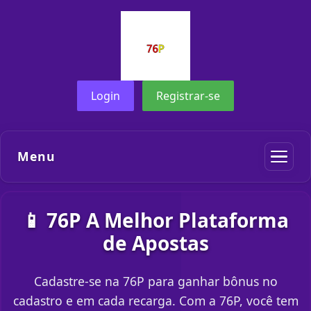
Login
Registrar-se
Menu
📱 76P A Melhor Plataforma
de Apostas
Cadastre-se na 76P para ganhar bônus no
cadastro e em cada recarga. Com a 76P, você tem