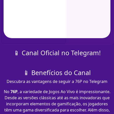
📱 Canal Oficial no Telegram!
📱 Benefícios do Canal
Descubra as vantagens de seguir a 76P no Telegram
No
76P
, a variedade de Jogos Ao Vivo é impressionante.
Desde as versões clássicas até as mais inovadoras que
incorporam elementos de gamificação, os jogadores
têm uma gama diversificada para escolher. Além disso,