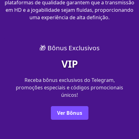
plataformas de qualidade garantem que a transmissão
em HD e a jogabilidade sejam fluidas, proporcionando
uma experiência de alta definição.
🎁 Bônus Exclusivos
VIP
Receba bônus exclusivos do Telegram,
promoções especiais e códigos promocionais
únicos!
Ver Bônus