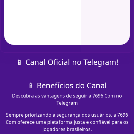
📱 Canal Oficial no Telegram!
📱 Benefícios do Canal
Descubra as vantagens de seguir a 7696 Com no
Telegram
Sempre priorizando a segurança dos usuários, a 7696
Com oferece uma plataforma justa e confiável para os
jogadores brasileiros.