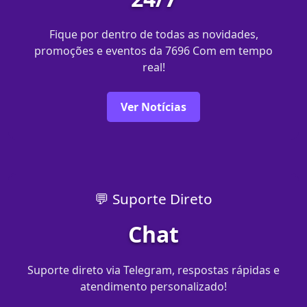
Fique por dentro de todas as novidades,
promoções e eventos da 7696 Com em tempo
real!
Ver Notícias
💬 Suporte Direto
Chat
Suporte direto via Telegram, respostas rápidas e
atendimento personalizado!