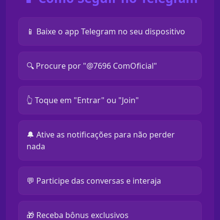
📱 Baixe o app Telegram no seu dispositivo
🔍 Procure por "@7696 ComOficial"
👆 Toque em "Entrar" ou "Join"
🔔 Ative as notificações para não perder
nada
💬 Participe das conversas e interaja
🎁 Receba bônus exclusivos