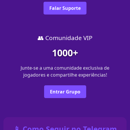
Falar Suporte
👥 Comunidade VIP
1000+
Junte-se a uma comunidade exclusiva de
jogadores e compartilhe experiências!
Entrar Grupo
📱 Como Seguir no Telegram