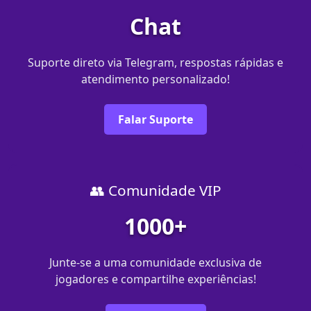
Chat
Suporte direto via Telegram, respostas rápidas e
atendimento personalizado!
Falar Suporte
👥 Comunidade VIP
1000+
Junte-se a uma comunidade exclusiva de
jogadores e compartilhe experiências!