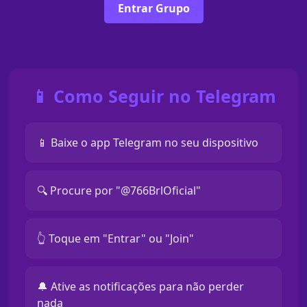
Entrar Grupo
📱 Como Seguir no Telegram
📱 Baixe o app Telegram no seu dispositivo
🔍 Procure por "@766BrlOficial"
👆 Toque em "Entrar" ou "Join"
🔔 Ative as notificações para não perder
nada