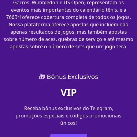
Garros, Wimbledon e US Open) representam os
eventos mais importantes do calendário tênis, e a
766Brl oferece cobertura completa de todos os jogos.
Nossa plataforma oferece apostas que incluem não
apenas resultados de jogos, mas também apostas
sobre número de aces, quebras de serviço e até mesmo
apostas sobre o número de sets que um jogo terá.
🎁 Bônus Exclusivos
VIP
Receba bônus exclusivos do Telegram,
promoções especiais e códigos promocionais
únicos!