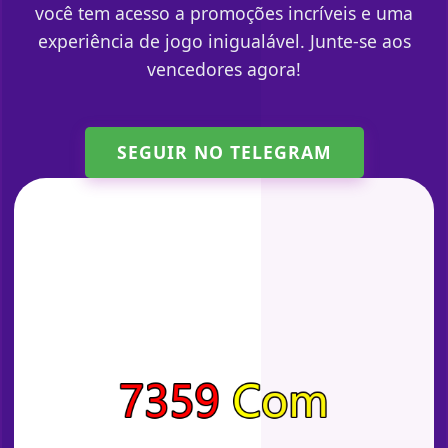
você tem acesso a promoções incríveis e uma
experiência de jogo inigualável. Junte-se aos
vencedores agora!
SEGUIR NO TELEGRAM