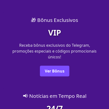
🎁 Bônus Exclusivos
VIP
Receba bônus exclusivos do Telegram,
promoções especiais e códigos promocionais
únicos!
Ver Bônus
📢 Notícias em Tempo Real
24/7