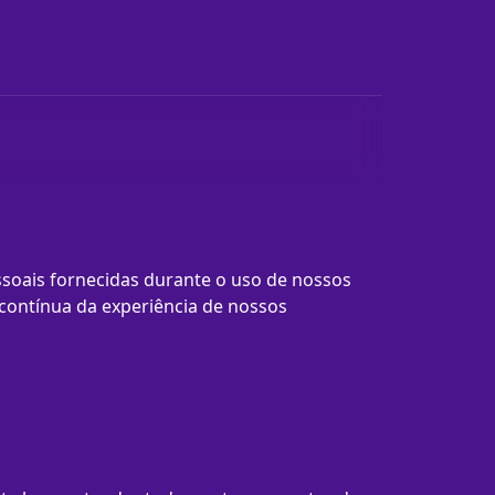
ssoais fornecidas durante o uso de nossos
 contínua da experiência de nossos