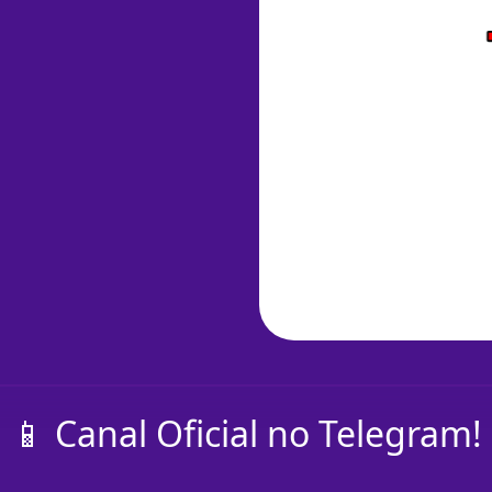
📱 Canal Oficial no Telegram!