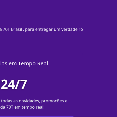
a 70T Brasil , para entregar um verdadeiro
cias em Tempo Real
24/7
e todas as novidades, promoções e
 da 70T em tempo real!