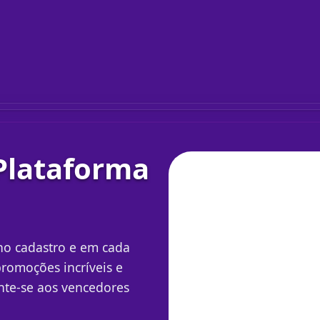
 Plataforma
no cadastro e em cada
promoções incríveis e
unte-se aos vencedores