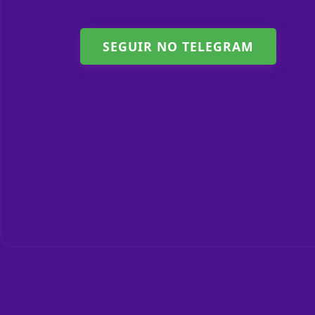
SEGUIR NO TELEGRAM