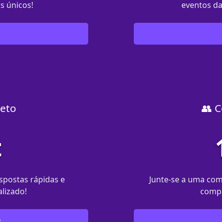
s únicos!
eventos da
reto
👥 
t
espostas rápidas e
Junte-se a uma com
lizado!
compa
e