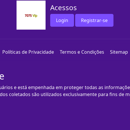
Acessos
Login
Registrar-se
Políticas de Privacidade
Termos e Condições
Sitemap
de
usuários e está empenhada em proteger todas as informaçõe
os coletados são utilizados exclusivamente para fins de m