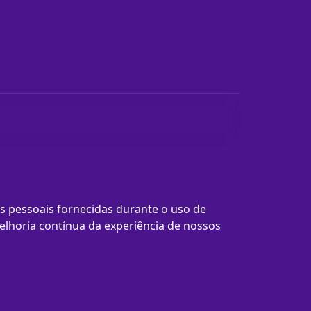
s pessoais fornecidas durante o uso de
elhoria contínua da experiência de nossos