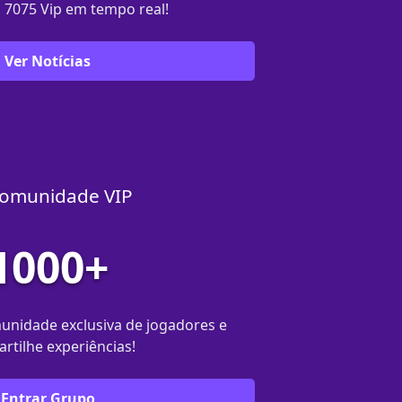
 7075 Vip em tempo real!
Ver Notícias
Comunidade VIP
1000+
unidade exclusiva de jogadores e
rtilhe experiências!
Entrar Grupo