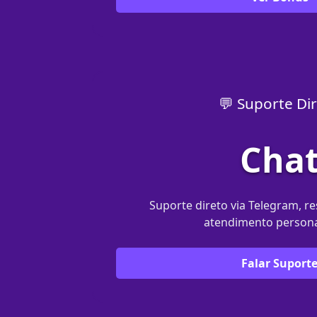
💬 Suporte Di
Cha
Suporte direto via Telegram, r
atendimento persona
Falar Suport