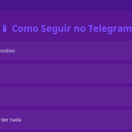
📱 Como Seguir no Telegram
ositivo
erder nada