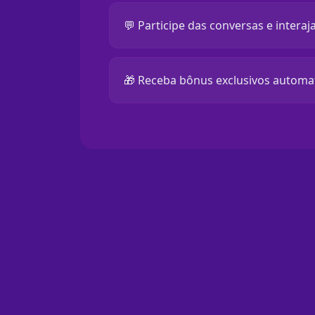
💬 Participe das conversas e interaj
🎁 Receba bônus exclusivos autom