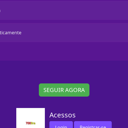
a
aticamente
SEGUIR AGORA
Acessos
Login
Registrar-se