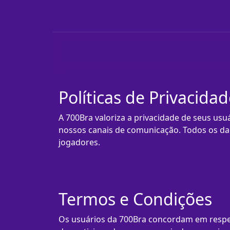
Políticas de Privacida
A 700Bra valoriza a privacidade de seus us
nossos canais de comunicação. Todos os dad
jogadores.
Termos e Condições
Os usuários da 700Bra concordam em respeit