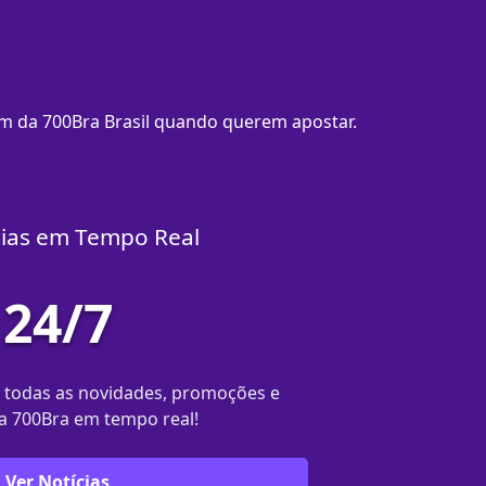
m da 700Bra Brasil quando querem apostar.
cias em Tempo Real
24/7
e todas as novidades, promoções e
a 700Bra em tempo real!
Ver Notícias