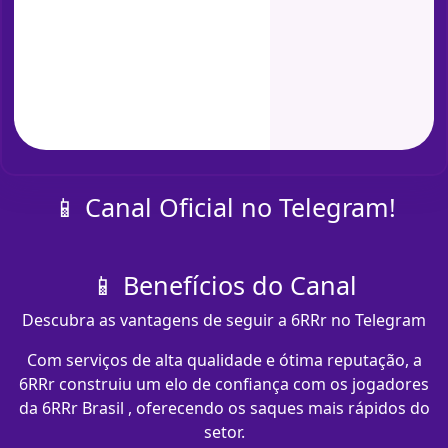
📱 Canal Oficial no Telegram!
📱 Benefícios do Canal
Descubra as vantagens de seguir a 6RRr no Telegram
Com serviços de alta qualidade e ótima reputação, a
6RRr construiu um elo de confiança com os jogadores
da 6RRr Brasil , oferecendo os saques mais rápidos do
setor.