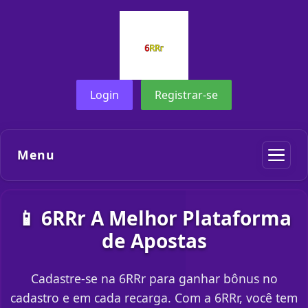
Login
Registrar-se
Menu
📱 6RRr A Melhor Plataforma
de Apostas
Cadastre-se na 6RRr para ganhar bônus no
cadastro e em cada recarga. Com a 6RRr, você tem