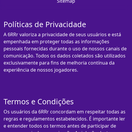
Sitemap
Políticas de Privacidade
A 6RRr valoriza a privacidade de seus usuários e está
empenhada em proteger todas as informações
pessoais fornecidas durante o uso de nossos canais de
comunicação. Todos os dados coletados são utilizados
exclusivamente para fins de melhoria contínua da
experiência de nossos jogadores.
Termos e Condições
Os usuários da 6RRr concordam em respeitar todas as
regras e regulamentos estabelecidos. É importante ler
e entender todos os termos antes de participar de