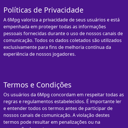
Políticas de Privacidade
A 6Mpg valoriza a privacidade de seus usuários e está
empenhada em proteger todas as informações
pessoais fornecidas durante o uso de nossos canais de
comunicação. Todos os dados coletados são utilizados
exclusivamente para fins de melhoria contínua da
experiência de nossos jogadores.
Termos e Condições
Os usuários da 6Mpg concordam em respeitar todas as
regras e regulamentos estabelecidos. É importante ler
e entender todos os termos antes de participar de
nossos canais de comunicação. A violação destes
termos pode resultar em penalizações ou na