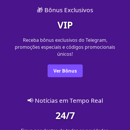
🎁 Bônus Exclusivos
VIP
Receba bônus exclusivos do Telegram,
promoções especiais e códigos promocionais
únicos!
Ver Bônus
📢 Notícias em Tempo Real
24/7