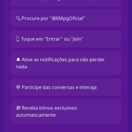
🔍 Procure por "@6MpgOficial"
👆 Toque em "Entrar" ou "Join"
🔔 Ative as notificações para não perder
nada
💬 Participe das conversas e interaja
🎁 Receba bônus exclusivos
automaticamente