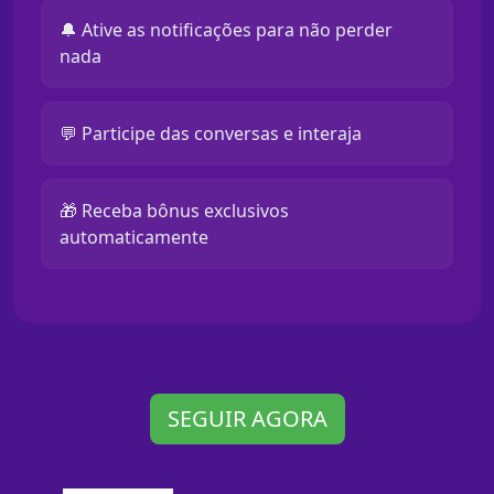
🔔 Ative as notificações para não perder
nada
💬 Participe das conversas e interaja
🎁 Receba bônus exclusivos
automaticamente
SEGUIR AGORA