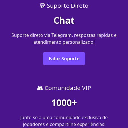
💬 Suporte Direto
Chat
Suporte direto via Telegram, respostas rápidas e
atendimento personalizado!
Falar Suporte
👥 Comunidade VIP
1000+
Junte-se a uma comunidade exclusiva de
jogadores e compartilhe experiências!