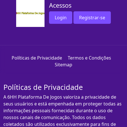
Acessos
Login
Registrar-se
Políticas de Privacidade
Termos e Condições
Sitemap
Políticas de Privacidade
A 6HH Plataforma De Jogos valoriza a privacidade de
seus usuários e está empenhada em proteger todas as
informações pessoais fornecidas durante o uso de
nossos canais de comunicação. Todos os dados
coletados são utilizados exclusivamente para fins de