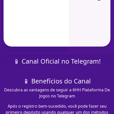
📱 Canal Oficial no Telegram!
📱 Benefícios do Canal
Descubra as vantagens de seguir a 6HH Plataforma De
Jogos no Telegram
Após o registro bem-sucedido, você pode fazer seu
primeiro depósito usando qualquer um dos métodos