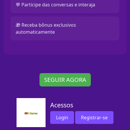
💬 Participe das conversas e interaja
🎁 Receba bônus exclusivos
automaticamente
SEGUIR AGORA
Acessos
Login
Registrar-se