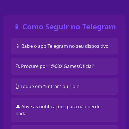
📱 Como Seguir no Telegram
📱 Baixe o app Telegram no seu dispositivo
🔍 Procure por "@68X GamesOficial"
👆 Toque em "Entrar" ou "Join"
🔔 Ative as notificações para não perder
nada