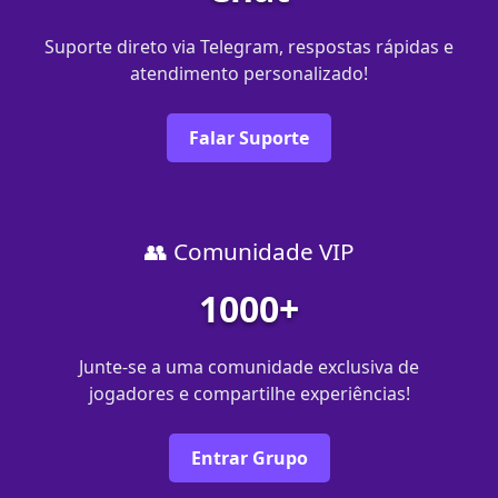
Suporte direto via Telegram, respostas rápidas e
atendimento personalizado!
Falar Suporte
👥 Comunidade VIP
1000+
Junte-se a uma comunidade exclusiva de
jogadores e compartilhe experiências!
Entrar Grupo