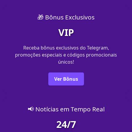
🎁 Bônus Exclusivos
VIP
Receba bônus exclusivos do Telegram,
promoções especiais e códigos promocionais
únicos!
Ver Bônus
📢 Notícias em Tempo Real
24/7