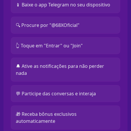
📱 Baixe o app Telegram no seu dispositivo
🔍 Procure por "@68XOficial"
👆 Toque em "Entrar" ou "Join"
🔔 Ative as notificações para não perder
nada
💬 Participe das conversas e interaja
🎁 Receba bônus exclusivos
automaticamente