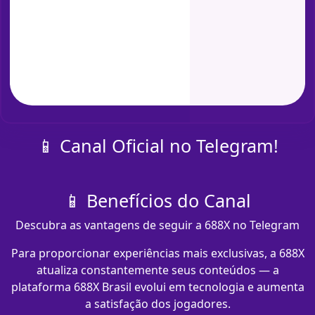
📱 Canal Oficial no Telegram!
📱 Benefícios do Canal
Descubra as vantagens de seguir a 688X no Telegram
Para proporcionar experiências mais exclusivas, a 688X
atualiza constantemente seus conteúdos — a
plataforma 688X Brasil evolui em tecnologia e aumenta
a satisfação dos jogadores.