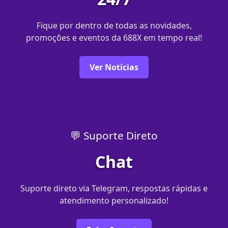
Fique por dentro de todas as novidades,
promoções e eventos da 688X em tempo real!
Ver Notícias
💬 Suporte Direto
Chat
Suporte direto via Telegram, respostas rápidas e
atendimento personalizado!