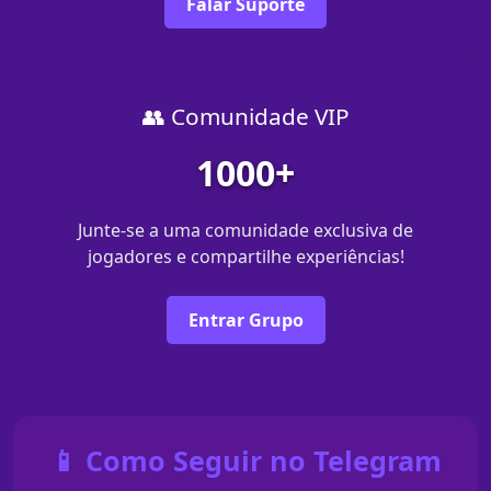
Falar Suporte
👥 Comunidade VIP
1000+
Junte-se a uma comunidade exclusiva de
jogadores e compartilhe experiências!
Entrar Grupo
📱 Como Seguir no Telegram