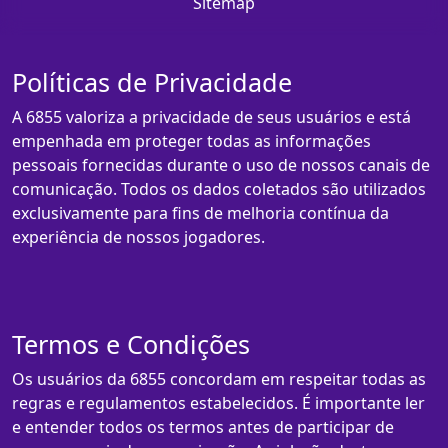
Sitemap
Políticas de Privacidade
A 6855 valoriza a privacidade de seus usuários e está
empenhada em proteger todas as informações
pessoais fornecidas durante o uso de nossos canais de
comunicação. Todos os dados coletados são utilizados
exclusivamente para fins de melhoria contínua da
experiência de nossos jogadores.
Termos e Condições
Os usuários da 6855 concordam em respeitar todas as
regras e regulamentos estabelecidos. É importante ler
e entender todos os termos antes de participar de