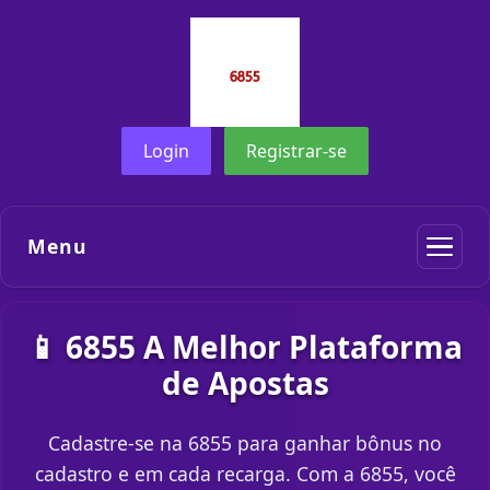
Login
Registrar-se
Menu
📱 6855 A Melhor Plataforma
de Apostas
Cadastre-se na 6855 para ganhar bônus no
cadastro e em cada recarga. Com a 6855, você