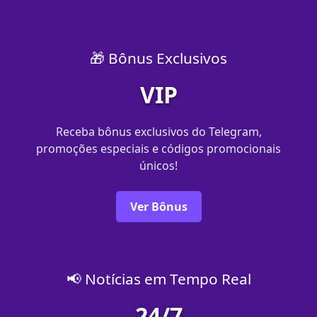
🎁 Bônus Exclusivos
VIP
Receba bônus exclusivos do Telegram,
promoções especiais e códigos promocionais
únicos!
Ver Bônus
📢 Notícias em Tempo Real
24/7