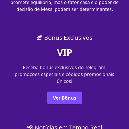
promete equilíbrio, mas o fator casa e o poder de
decisão de Messi podem ser determinantes.
🎁 Bônus Exclusivos
VIP
Receba bônus exclusivos do Telegram,
promoções especiais e códigos promocionais
únicos!
Ver Bônus
📢 Notícias em Tempo Real