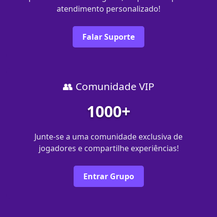
atendimento personalizado!
Falar Suporte
👥 Comunidade VIP
1000+
Junte-se a uma comunidade exclusiva de
jogadores e compartilhe experiências!
Entrar Grupo