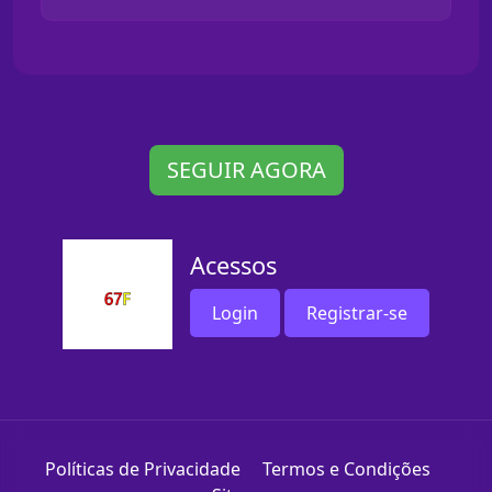
SEGUIR AGORA
Acessos
Login
Registrar-se
Políticas de Privacidade
Termos e Condições