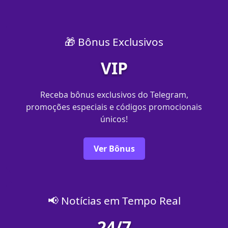
🎁 Bônus Exclusivos
VIP
Receba bônus exclusivos do Telegram,
promoções especiais e códigos promocionais
únicos!
Ver Bônus
📢 Notícias em Tempo Real
24/7