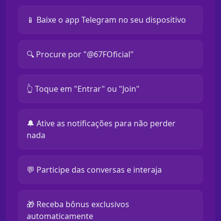
📱 Baixe o app Telegram no seu dispositivo
🔍 Procure por "@67FOficial"
👆 Toque em "Entrar" ou "Join"
🔔 Ative as notificações para não perder
nada
💬 Participe das conversas e interaja
🎁 Receba bônus exclusivos
automaticamente