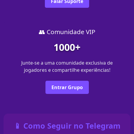
Falar Suporte
👥 Comunidade VIP
1000+
Junte-se a uma comunidade exclusiva de
jogadores e compartilhe experiências!
Entrar Grupo
📱 Como Seguir no Telegram