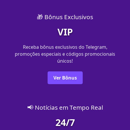
🎁 Bônus Exclusivos
VIP
Receba bônus exclusivos do Telegram,
promoções especiais e códigos promocionais
únicos!
Ver Bônus
📢 Notícias em Tempo Real
24/7