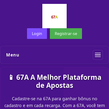
Login
Registrar-se
Menu
📱 67A A Melhor Plataforma
de Apostas
Cadastre-se na 67A para ganhar bônus no
cadastro e em cada recarga. Com a 67A, você tem