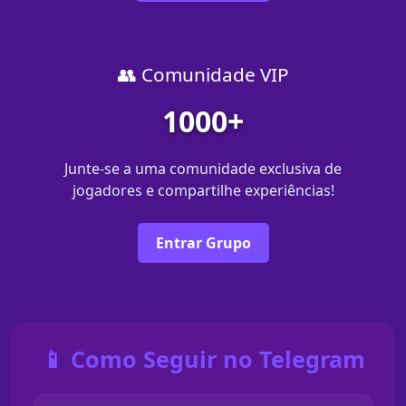
👥 Comunidade VIP
1000+
Junte-se a uma comunidade exclusiva de
jogadores e compartilhe experiências!
Entrar Grupo
📱 Como Seguir no Telegram