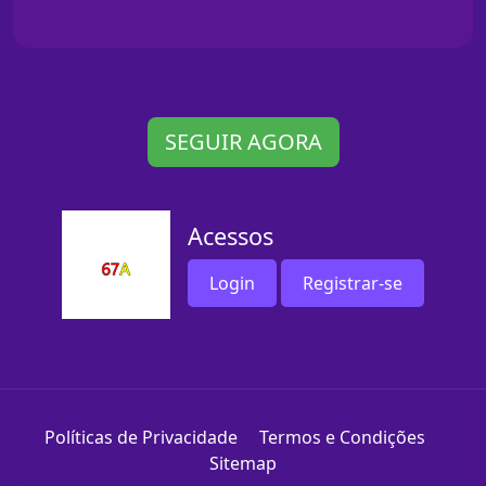
SEGUIR AGORA
Acessos
Login
Registrar-se
Políticas de Privacidade
Termos e Condições
Sitemap