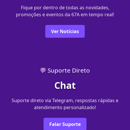
Fique por dentro de todas as novidades,
promoções e eventos da 67A em tempo real!
Ver Notícias
💬 Suporte Direto
Chat
Suporte direto via Telegram, respostas rápidas e
atendimento personalizado!
Falar Suporte