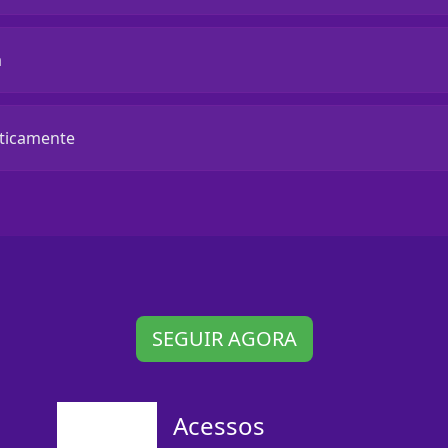
a
aticamente
SEGUIR AGORA
Acessos