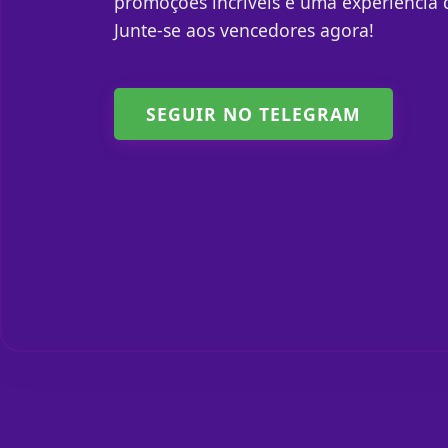
promoções incríveis e uma experiência d
Junte-se aos vencedores agora!
SEGUIR NO TELEGRAM