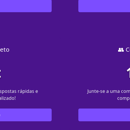
reto
👥 
t
espostas rápidas e
Junte-se a uma com
lizado!
compa
e