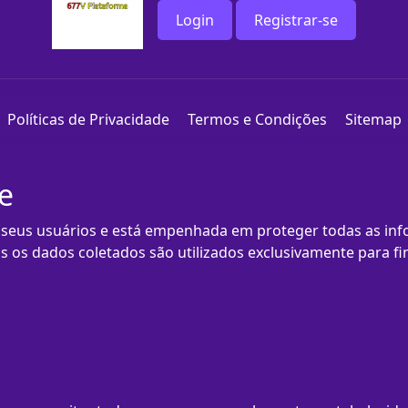
Login
Registrar-se
Políticas de Privacidade
Termos e Condições
Sitemap
de
e seus usuários e está empenhada em proteger todas as in
 os dados coletados são utilizados exclusivamente para fi