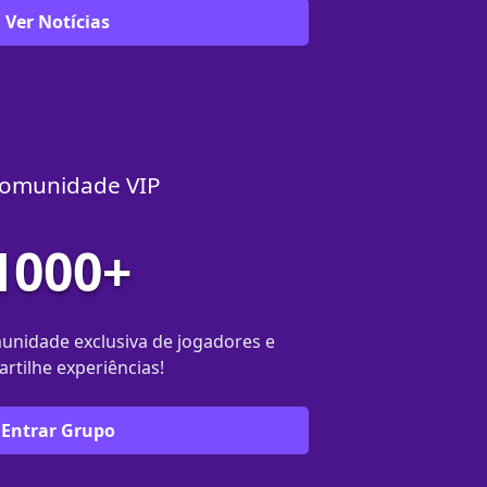
Ver Notícias
Comunidade VIP
1000+
unidade exclusiva de jogadores e
rtilhe experiências!
Entrar Grupo