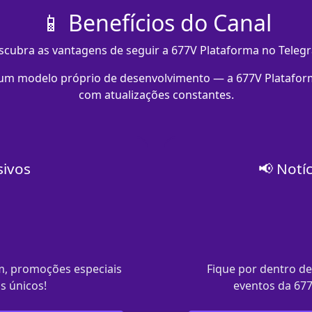
📱 Benefícios do Canal
scubra as vantagens de seguir a 677V Plataforma no Teleg
 um modelo próprio de desenvolvimento — a 677V Plataform
com atualizações constantes.
sivos
📢 Notí
m, promoções especiais
Fique por dentro d
s únicos!
eventos da 67