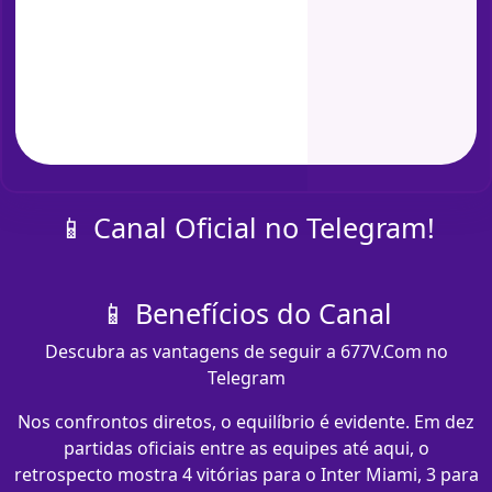
📱 Canal Oficial no Telegram!
📱 Benefícios do Canal
Descubra as vantagens de seguir a 677V.Com no
Telegram
Nos confrontos diretos, o equilíbrio é evidente. Em dez
partidas oficiais entre as equipes até aqui, o
retrospecto mostra 4 vitórias para o Inter Miami, 3 para