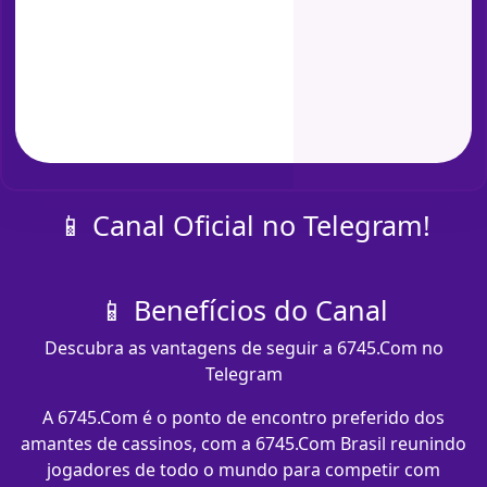
📱 Canal Oficial no Telegram!
📱 Benefícios do Canal
Descubra as vantagens de seguir a 6745.Com no
Telegram
A 6745.Com é o ponto de encontro preferido dos
amantes de cassinos, com a 6745.Com Brasil reunindo
jogadores de todo o mundo para competir com