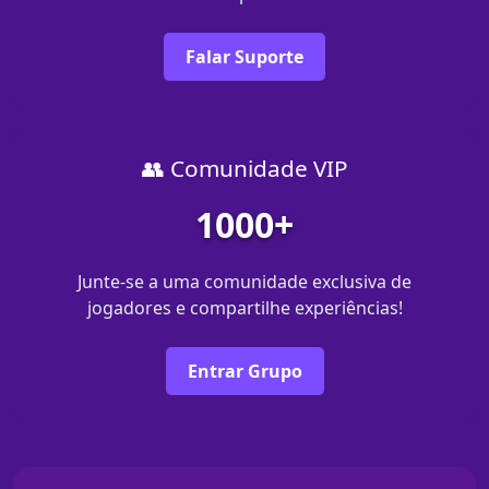
Falar Suporte
👥 Comunidade VIP
1000+
Junte-se a uma comunidade exclusiva de
jogadores e compartilhe experiências!
Entrar Grupo