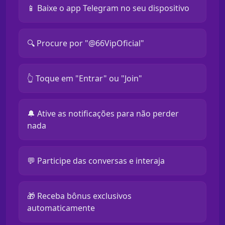
📱 Baixe o app Telegram no seu dispositivo
🔍 Procure por "@66VipOficial"
👆 Toque em "Entrar" ou "Join"
🔔 Ative as notificações para não perder
nada
💬 Participe das conversas e interaja
🎁 Receba bônus exclusivos
automaticamente