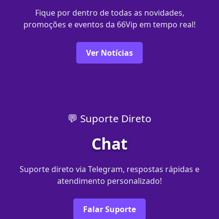
Fique por dentro de todas as novidades,
promoções e eventos da 66Vip em tempo real!
Ver Notícias
💬 Suporte Direto
Chat
Suporte direto via Telegram, respostas rápidas e
atendimento personalizado!
Falar Suporte