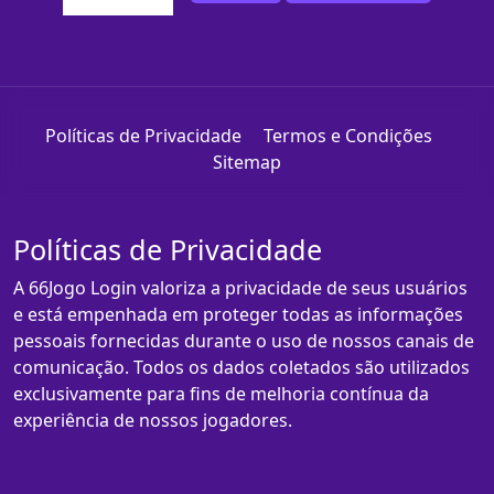
Políticas de Privacidade
Termos e Condições
Sitemap
Políticas de Privacidade
A 66Jogo Login valoriza a privacidade de seus usuários
e está empenhada em proteger todas as informações
pessoais fornecidas durante o uso de nossos canais de
comunicação. Todos os dados coletados são utilizados
exclusivamente para fins de melhoria contínua da
experiência de nossos jogadores.