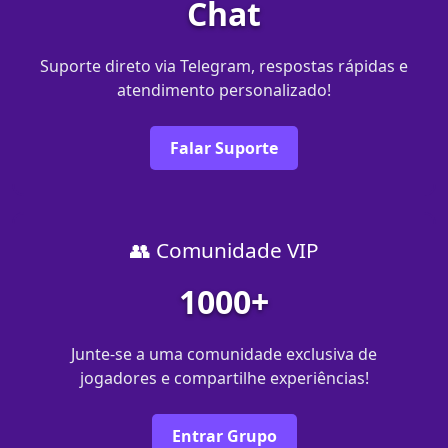
Chat
Suporte direto via Telegram, respostas rápidas e
atendimento personalizado!
Falar Suporte
👥 Comunidade VIP
1000+
Junte-se a uma comunidade exclusiva de
jogadores e compartilhe experiências!
Entrar Grupo