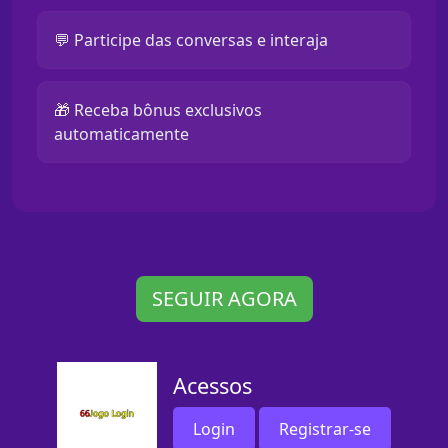
💬 Participe das conversas e interaja
🎁 Receba bônus exclusivos
automaticamente
SEGUIR AGORA
Acessos
Login
Registrar-se