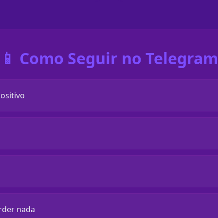
📱 Como Seguir no Telegram
ositivo
erder nada