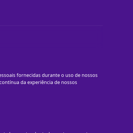
essoais fornecidas durante o uso de nossos
 contínua da experiência de nossos