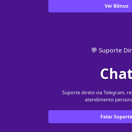
Ver Bônus
💬 Suporte Di
Cha
Suporte direto via Telegram, r
atendimento persona
Falar Suport