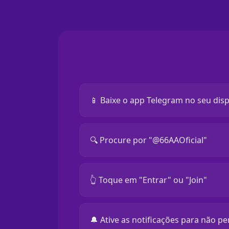
📱 Baixe o app Telegram no seu disp
🔍 Procure por "@66AAOficial"
👆 Toque em "Entrar" ou "Join"
🔔 Ative as notificações para não p