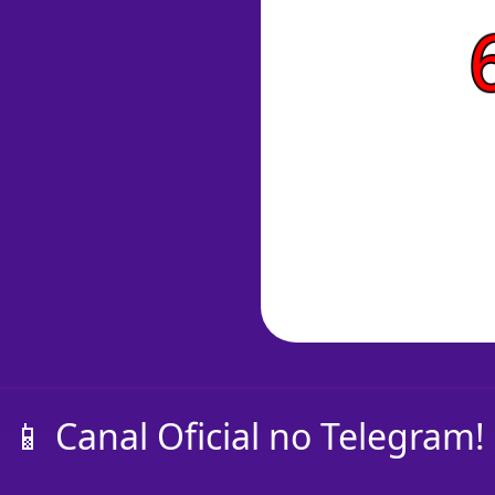
📱 Canal Oficial no Telegram!