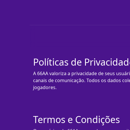
Políticas de Privacida
A 66AA valoriza a privacidade de seus usuá
canais de comunicação. Todos os dados cole
jogadores.
Termos e Condições