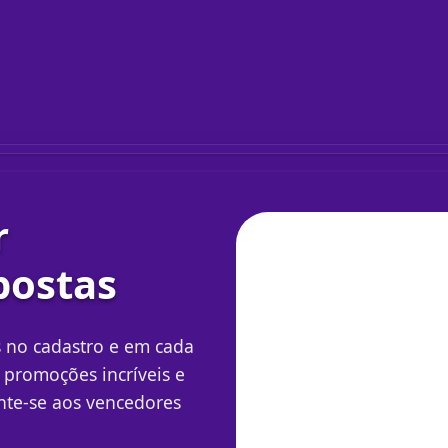
r
postas
 no cadastro e em cada
 promoções incríveis e
unte-se aos vencedores