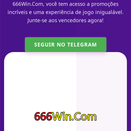
666Win.Com, você tem acesso a promoções
incríveis e uma experiência de jogo inigualável.
Junte-se aos vencedores agora!
SEGUIR NO TELEGRAM