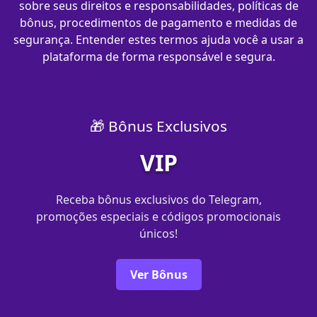
sobre seus direitos e responsabilidades, políticas de
bônus, procedimentos de pagamento e medidas de
segurança. Entender estes termos ajuda você a usar a
plataforma de forma responsável e segura.
🎁 Bônus Exclusivos
VIP
Receba bônus exclusivos do Telegram,
promoções especiais e códigos promocionais
únicos!
Ver Bônus