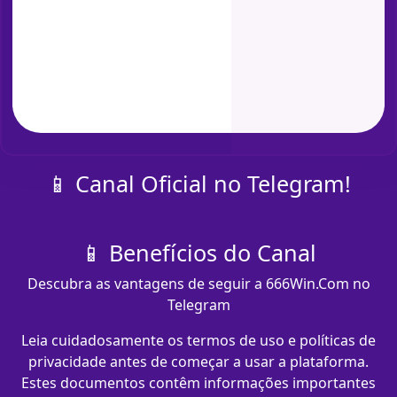
📱 Canal Oficial no Telegram!
📱 Benefícios do Canal
Descubra as vantagens de seguir a 666Win.Com no
Telegram
Leia cuidadosamente os termos de uso e políticas de
privacidade antes de começar a usar a plataforma.
Estes documentos contêm informações importantes