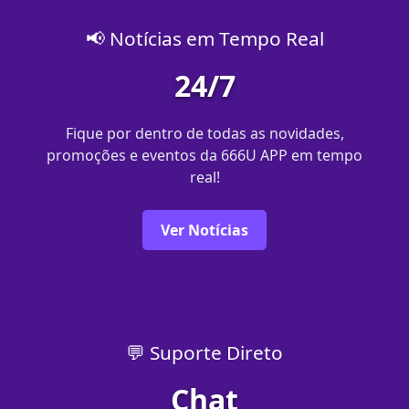
📢 Notícias em Tempo Real
24/7
Fique por dentro de todas as novidades,
promoções e eventos da 666U APP em tempo
real!
Ver Notícias
💬 Suporte Direto
Chat