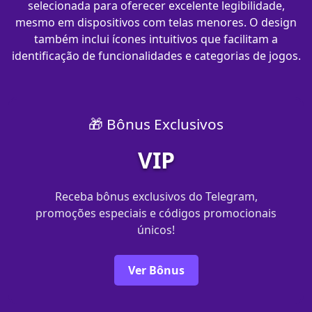
selecionada para oferecer excelente legibilidade,
mesmo em dispositivos com telas menores. O design
também inclui ícones intuitivos que facilitam a
identificação de funcionalidades e categorias de jogos.
🎁 Bônus Exclusivos
VIP
Receba bônus exclusivos do Telegram,
promoções especiais e códigos promocionais
únicos!
Ver Bônus