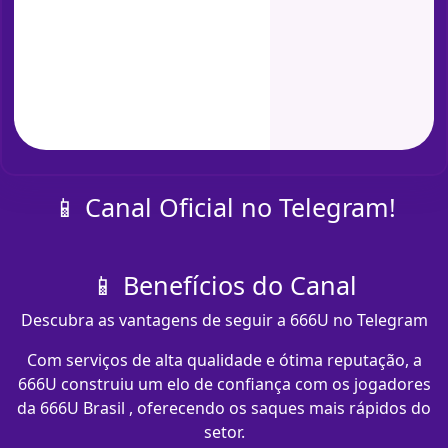
📱 Canal Oficial no Telegram!
📱 Benefícios do Canal
Descubra as vantagens de seguir a 666U no Telegram
Com serviços de alta qualidade e ótima reputação, a
666U construiu um elo de confiança com os jogadores
da 666U Brasil , oferecendo os saques mais rápidos do
setor.