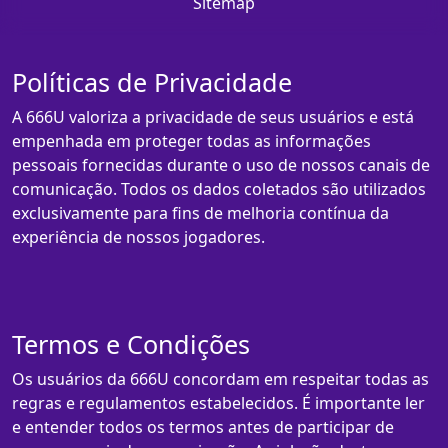
Sitemap
Políticas de Privacidade
A 666U valoriza a privacidade de seus usuários e está
empenhada em proteger todas as informações
pessoais fornecidas durante o uso de nossos canais de
comunicação. Todos os dados coletados são utilizados
exclusivamente para fins de melhoria contínua da
experiência de nossos jogadores.
Termos e Condições
Os usuários da 666U concordam em respeitar todas as
regras e regulamentos estabelecidos. É importante ler
e entender todos os termos antes de participar de