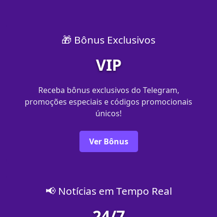
🎁 Bônus Exclusivos
VIP
Receba bônus exclusivos do Telegram,
promoções especiais e códigos promocionais
únicos!
Ver Bônus
📢 Notícias em Tempo Real
24/7