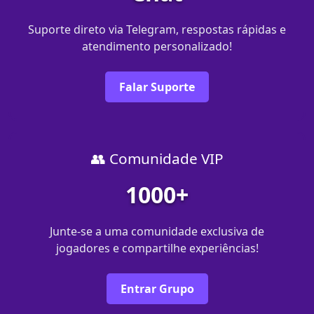
Suporte direto via Telegram, respostas rápidas e
atendimento personalizado!
Falar Suporte
👥 Comunidade VIP
1000+
Junte-se a uma comunidade exclusiva de
jogadores e compartilhe experiências!
Entrar Grupo