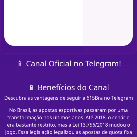
📱 Canal Oficial no Telegram!
📱 Benefícios do Canal
Descubra as vantagens de seguir a 615Bra no Telegram
No Brasil, as apostas esportivas passaram por uma
transformação nos últimos anos. Até 2018, o cenário
era bastante restrito, mas a Lei 13.756/2018 mudou o
jogo. Essa legislação legalizou as apostas de quota fixa