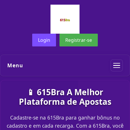
Login
Registrar-se
Menu
📱 615Bra A Melhor
Plataforma de Apostas
Cadastre-se na 615Bra para ganhar bônus no
cadastro e em cada recarga. Com a 615Bra, você