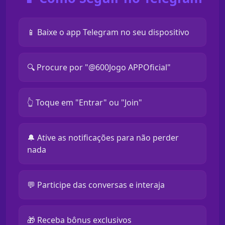
📱 Baixe o app Telegram no seu dispositivo
🔍 Procure por "@600Jogo APPOficial"
👆 Toque em "Entrar" ou "Join"
🔔 Ative as notificações para não perder
nada
💬 Participe das conversas e interaja
🎁 Receba bônus exclusivos